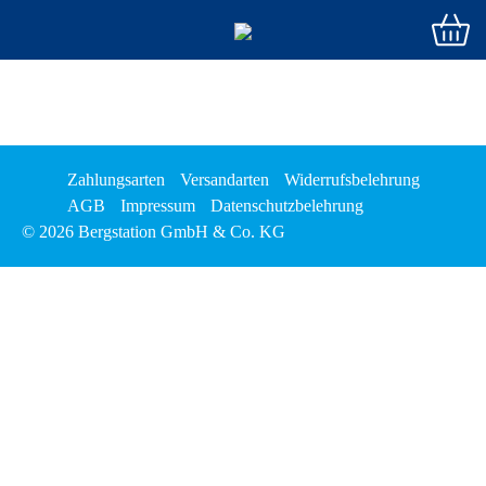
Zahlungsarten
Versandarten
Widerrufsbelehrung
AGB
Impressum
Datenschutzbelehrung
© 2026 Bergstation GmbH & Co. KG