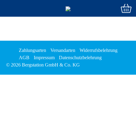
Zahlungsarten
Versandarten
Widerrufsbelehrung
AGB
Impressum
Datenschutzbelehrung
© 2026 Bergstation GmbH & Co. KG