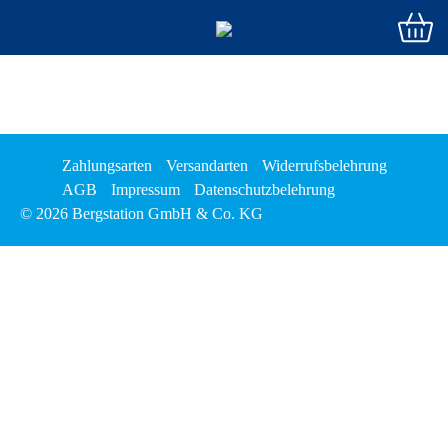
Zahlungsarten
Versandarten
Widerrufsbelehrung
AGB
Impressum
Datenschutzbelehrung
© 2026 Bergstation GmbH & Co. KG