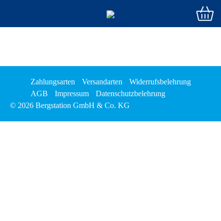
Zahlungsarten
Versandarten
Widerrufsbelehrung
AGB
Impressum
Datenschutzbelehrung
© 2026 Bergstation GmbH & Co. KG