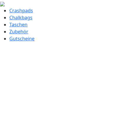
Crashpads
Chalkbags
Taschen
Zubehör
Gutscheine