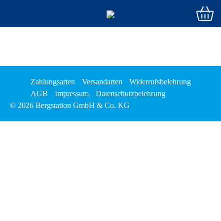
Zahlungsarten
Versandarten
Widerrufsbelehrung
AGB
Impressum
Datenschutzbelehrung
© 2026 Bergstation GmbH & Co. KG