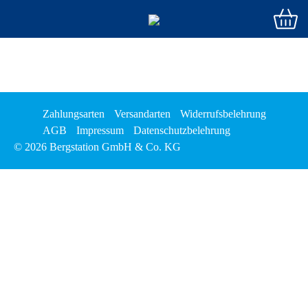
Zahlungsarten
Versandarten
Widerrufsbelehrung
AGB
Impressum
Datenschutzbelehrung
© 2026 Bergstation GmbH & Co. KG