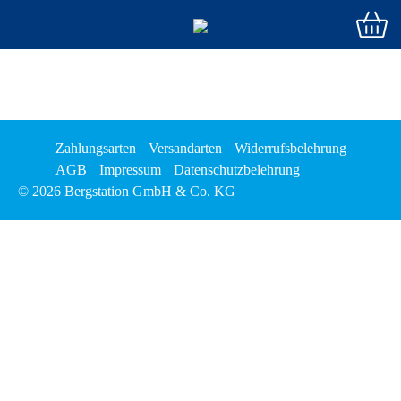
Zahlungsarten
Versandarten
Widerrufsbelehrung
AGB
Impressum
Datenschutzbelehrung
© 2026 Bergstation GmbH & Co. KG