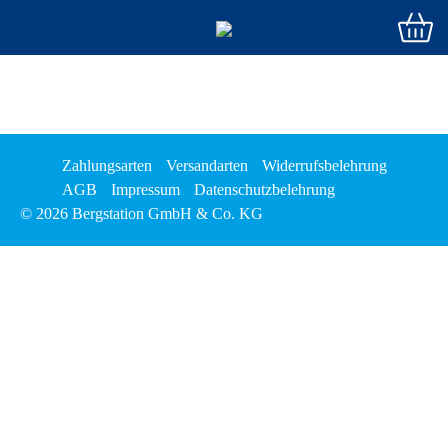
Zahlungsarten
Versandarten
Widerrufsbelehrung
AGB
Impressum
Datenschutzbelehrung
© 2026 Bergstation GmbH & Co. KG