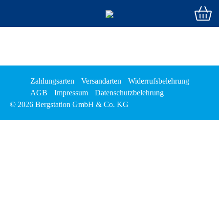
Zahlungsarten
Versandarten
Widerrufsbelehrung
AGB
Impressum
Datenschutzbelehrung
© 2026 Bergstation GmbH & Co. KG