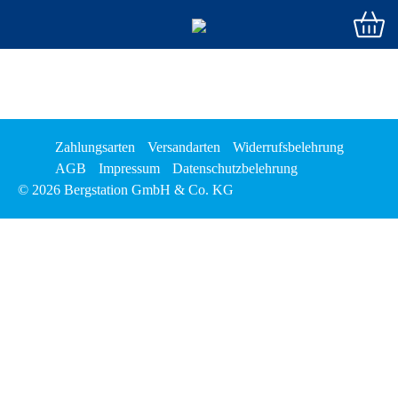
Zahlungsarten
Versandarten
Widerrufsbelehrung
AGB
Impressum
Datenschutzbelehrung
© 2026 Bergstation GmbH & Co. KG