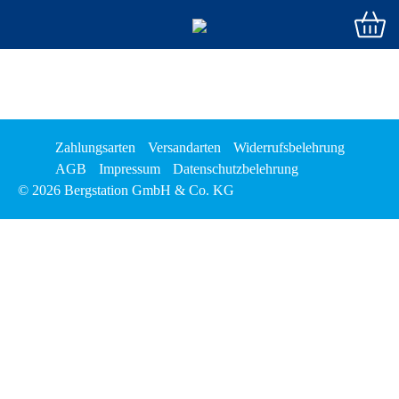
Zahlungsarten
Versandarten
Widerrufsbelehrung
AGB
Impressum
Datenschutzbelehrung
© 2026 Bergstation GmbH & Co. KG