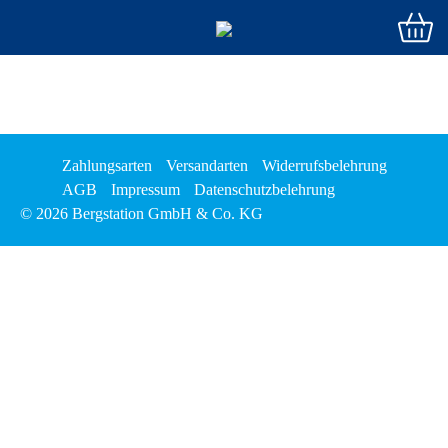
Zahlungsarten
Versandarten
Widerrufsbelehrung
AGB
Impressum
Datenschutzbelehrung
© 2026 Bergstation GmbH & Co. KG