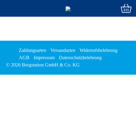
Zahlungsarten
Versandarten
Widerrufsbelehrung
AGB
Impressum
Datenschutzbelehrung
© 2026 Bergstation GmbH & Co. KG