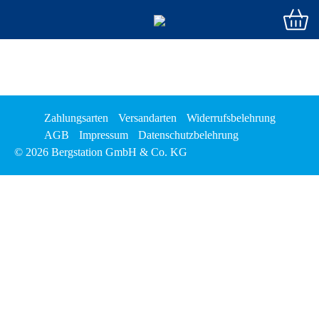
Zahlungsarten
Versandarten
Widerrufsbelehrung
AGB
Impressum
Datenschutzbelehrung
© 2026 Bergstation GmbH & Co. KG