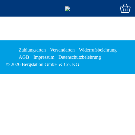
Zahlungsarten
Versandarten
Widerrufsbelehrung
AGB
Impressum
Datenschutzbelehrung
© 2026 Bergstation GmbH & Co. KG