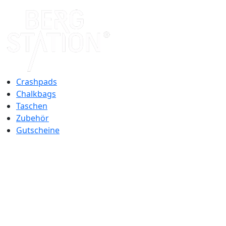
Crashpads
Chalkbags
Taschen
Zubehör
Gutscheine