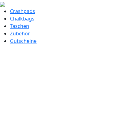
Crashpads
Chalkbags
Taschen
Zubehör
Gutscheine