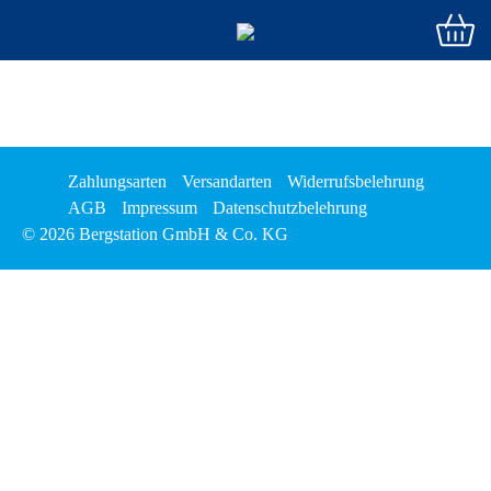
Zahlungsarten
Versandarten
Widerrufsbelehrung
AGB
Impressum
Datenschutzbelehrung
© 2026 Bergstation GmbH & Co. KG