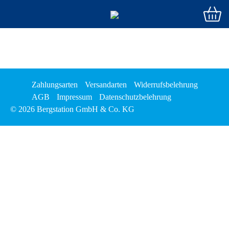
Zahlungsarten
Versandarten
Widerrufsbelehrung
AGB
Impressum
Datenschutzbelehrung
© 2026 Bergstation GmbH & Co. KG