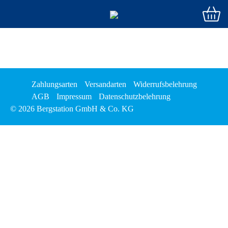
Zahlungsarten
Versandarten
Widerrufsbelehrung
AGB
Impressum
Datenschutzbelehrung
© 2026 Bergstation GmbH & Co. KG