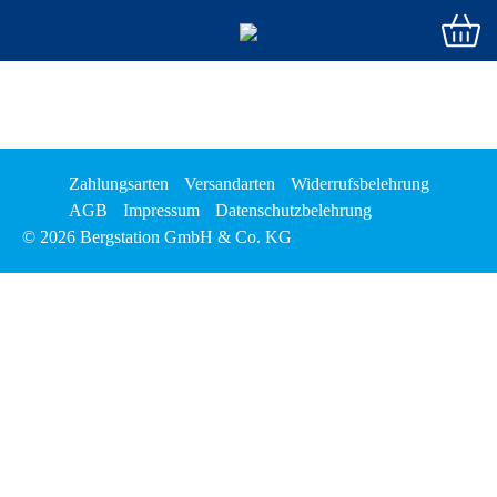
Zahlungsarten
Versandarten
Widerrufsbelehrung
AGB
Impressum
Datenschutzbelehrung
© 2026 Bergstation GmbH & Co. KG