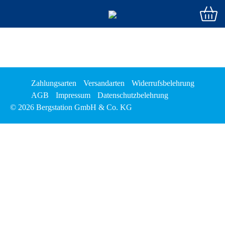
Zahlungsarten
Versandarten
Widerrufsbelehrung
AGB
Impressum
Datenschutzbelehrung
© 2026 Bergstation GmbH & Co. KG