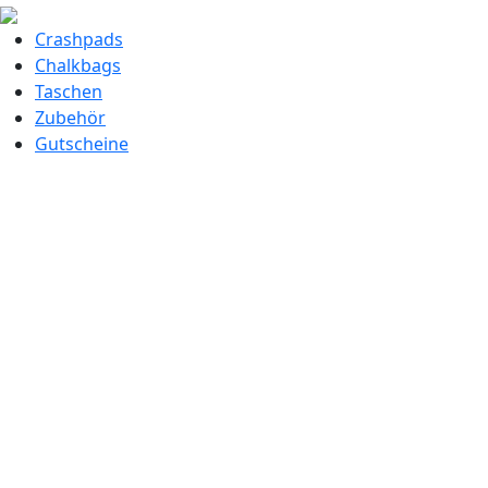
Crashpads
Chalkbags
Taschen
Zubehör
Gutscheine