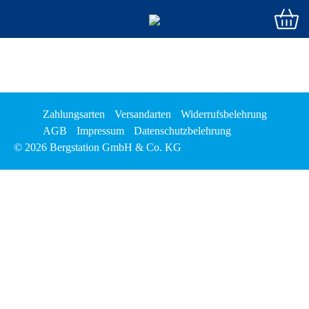
Zahlungsarten
Versandarten
Widerrufsbelehrung
AGB
Impressum
Datenschutzbelehrung
© 2026 Bergstation GmbH & Co. KG