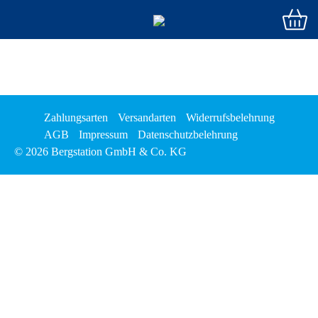
Zahlungsarten
Versandarten
Widerrufsbelehrung
AGB
Impressum
Datenschutzbelehrung
© 2026 Bergstation GmbH & Co. KG