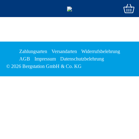
Zahlungsarten
Versandarten
Widerrufsbelehrung
AGB
Impressum
Datenschutzbelehrung
© 2026 Bergstation GmbH & Co. KG