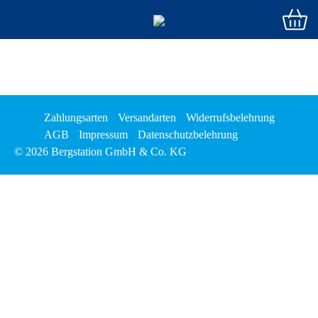
Zahlungsarten
Versandarten
Widerrufsbelehrung
AGB
Impressum
Datenschutzbelehrung
© 2026 Bergstation GmbH & Co. KG