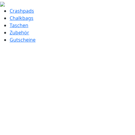
Crashpads
Chalkbags
Taschen
Zubehör
Gutscheine