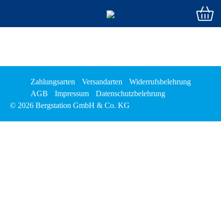
Zahlungsarten
Versandarten
Widerrufsbelehrung
AGB
Impressum
Datenschutzbelehrung
© 2026 Bergstation GmbH & Co. KG