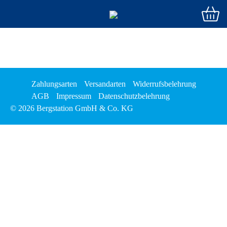
Zahlungsarten
Versandarten
Widerrufsbelehrung
AGB
Impressum
Datenschutzbelehrung
© 2026 Bergstation GmbH & Co. KG