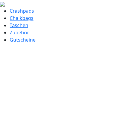
Crashpads
Chalkbags
Taschen
Zubehör
Gutscheine