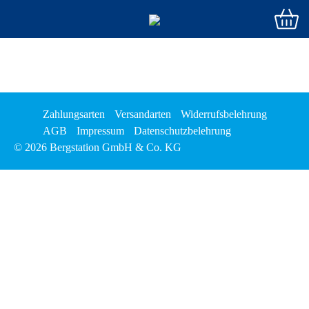
Zahlungsarten
Versandarten
Widerrufsbelehrung
AGB
Impressum
Datenschutzbelehrung
© 2026 Bergstation GmbH & Co. KG