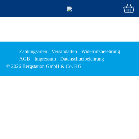
Zahlungsarten
Versandarten
Widerrufsbelehrung
AGB
Impressum
Datenschutzbelehrung
© 2026 Bergstation GmbH & Co. KG