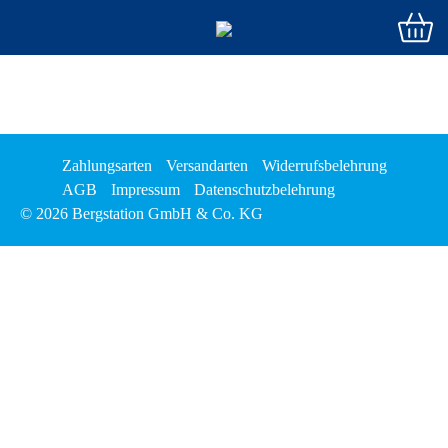
Zahlungsarten
Versandarten
Widerrufsbelehrung
AGB
Impressum
Datenschutzbelehrung
© 2026 Bergstation GmbH & Co. KG