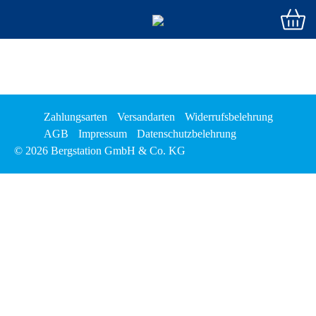
Zahlungsarten
Versandarten
Widerrufsbelehrung
AGB
Impressum
Datenschutzbelehrung
© 2026 Bergstation GmbH & Co. KG