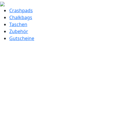
Crashpads
Chalkbags
Taschen
Zubehör
Gutscheine