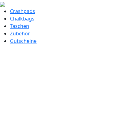
Crashpads
Chalkbags
Taschen
Zubehör
Gutscheine